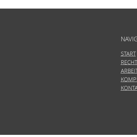
NAVI
START
RECH
ARBEI
KOMP
KONT