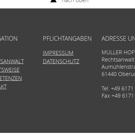
nach oben
GATION
PFLICHTANGABEN
ADRESSE U
MÜLLER HOF
IMPRESSUM
Rechtsanwalt
TSANWALT
DATENSCHUTZ
Aumühlenstr
TSWEISE
61440 Oberur
ETENZEN
AKT
Tel. +49 6171
Fax +49 6171 